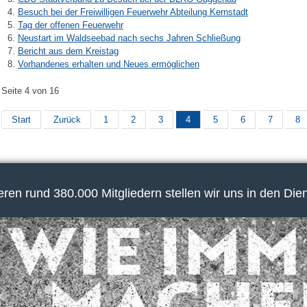
Besuch bei der Freiwilligen Feuerwehr Abteilung Kernstadt
Tag der offenen Feuerwehr
Neustart im Waldseebad nach sechs Jahren Schließung
Bericht aus dem Kreistag
Vorhandenes erhalten und Neues ermöglichen
Seite 4 von 16
Start
Zurück
1
2
3
4
5
6
7
8
en rund 380.000 Mitgliedern stellen wir uns in den Die