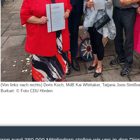
(Von links nach rechts) Doris Koch, MdB Kai Whittaker, Tatjana Joos-Strößne
Burkart. © Foto CDU Hörden.