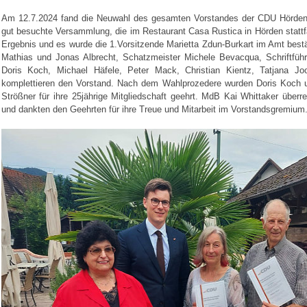
Am 12.7.2024 fand die Neuwahl des gesamten Vorstandes der CDU Hörden s
gut besuchte Versammlung, die im Restaurant Casa Rustica in Hörden stattf
Ergebnis und es wurde die 1.Vorsitzende Marietta Zdun-Burkart im Amt bestätig
Mathias und Jonas Albrecht, Schatzmeister Michele Bevacqua, Schriftführ
Doris Koch, Michael Häfele, Peter Mack, Christian Kientz, Tatjana Jo
komplettieren den Vorstand. Nach dem Wahlprozedere wurden Doris Koch u
Strößner für ihre 25jährige Mitgliedschaft geehrt. MdB Kai Whittaker überr
und dankten den Geehrten für ihre Treue und Mitarbeit im Vorstandsgremium