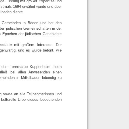
ige Führung mit großer Expertise und
erstmals 1694 erwähnt wurde und über
elbaden diente.
her Gemeinden in Baden und bot den
er jüdischen Gemeinschaften in der
en Epochen der jüdischen Geschichte
isstätte mit großem Interesse. Der
genwärtig, und es wurde betont, wie
e des Tennisclub Kuppenheim, noch
rließ bei allen Anwesenden einen
emeinden in Mittelbaden lebendig zu
g sowie an alle Teilnehmerinnen und
 kulturelle Erbe dieses bedeutenden