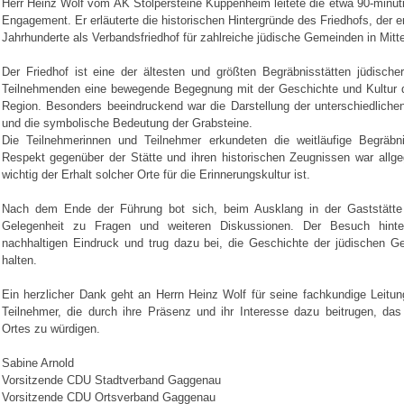
Herr Heinz Wolf vom AK Stolpersteine Kuppenheim leitete die etwa 90-minüt
Engagement. Er erläuterte die historischen Hintergründe des Friedhofs, der 
Jahrhunderte als Verbandsfriedhof für zahlreiche jüdische Gemeinden in Mitt
Der Friedhof ist eine der ältesten und größten Begräbnisstätten jüdisc
Teilnehmenden eine bewegende Begegnung mit der Geschichte und Kultur d
Region. Besonders beeindruckend war die Darstellung der unterschiedlich
und die symbolische Bedeutung der Grabsteine.
Die Teilnehmerinnen und Teilnehmer erkundeten die weitläufige Begräbn
Respekt gegenüber der Stätte und ihren historischen Zeugnissen war allge
wichtig der Erhalt solcher Orte für die Erinnerungskultur ist.
Nach dem Ende der Führung bot sich, beim Ausklang in der Gaststätt
Gelegenheit zu Fragen und weiteren Diskussionen. Der Besuch hinte
nachhaltigen Eindruck und trug dazu bei, die Geschichte der jüdischen G
halten.
Ein herzlicher Dank geht an Herrn Heinz Wolf für seine fachkundige Leitun
Teilnehmer, die durch ihre Präsenz und ihr Interesse dazu beitrugen, das
Ortes zu würdigen.
Sabine Arnold
Vorsitzende CDU Stadtverband Gaggenau
Vorsitzende CDU Ortsverband Gaggenau