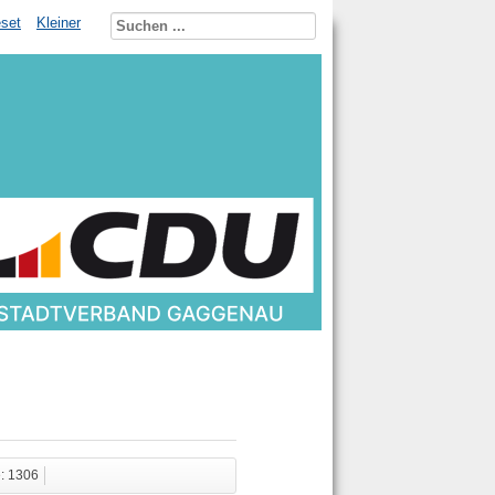
set
Kleiner
e: 1306